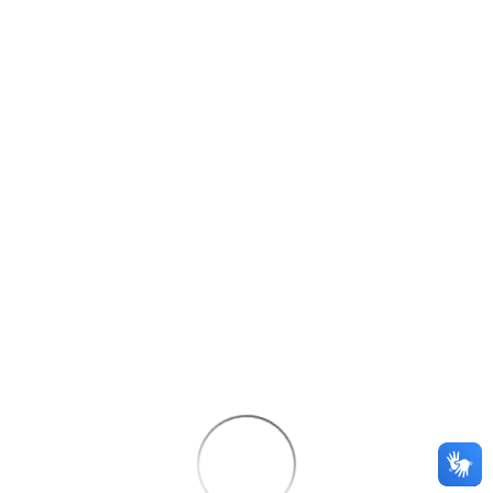
Info
Expandir
Baixar
Imagem
Detalhamento - Natureza
Natureza
Situação
Espécie